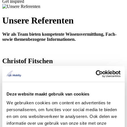
Get inspired
Unsere Referenten
Wir als Team bieten kompetente Wissensvermittlung, Fach-
sowie themenbezogene
Informationen.
Christof Fitschen
Medizinprodukteberater & Gebietsleiter Nord /West
28 Jahre Erfahrung im Fachhandel mit Schwerpunkt
Positionierung und Sonderbau
Ziel: Versorgungswege finden, die Kundenorientiert und
wirtschaftlich umsetzbar sind
Deze website maakt gebruik van cookies
Seit Februar 2019 bei Life & Mobility
We gebruiken cookies om content en advertenties te
„Das Schöne an meiner Position ist das ich sowohl beruflich in
personaliseren, om functies voor social media te bieden
angenehmer Atmosphäre als auch privat kreativ sein darf.“
en om ons websiteverkeer te analyseren. Ook delen we
Bleib informiert
informatie over uw gebruik van onze site met onze